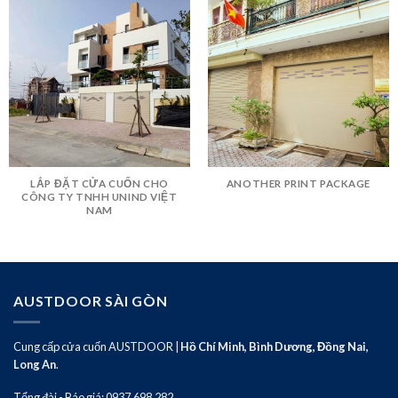
LẮP ĐẶT CỬA CUỐN CHO
ANOTHER PRINT PACKAGE
CÔNG TY TNHH UNIND VIỆT
NAM
AUSTDOOR SÀI GÒN
Cung cấp cửa cuốn AUSTDOOR |
Hồ Chí Minh, Bình Dương, Đồng Nai,
Long An
.
Tổng đài - Báo giá: 0937.698.282