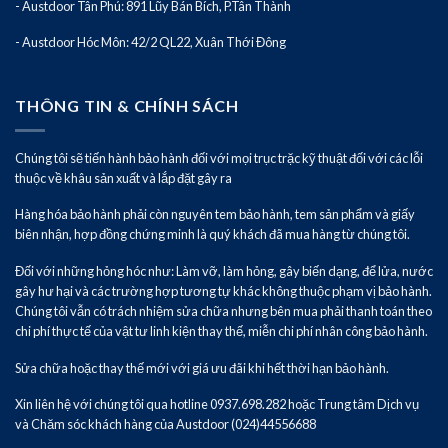
- Austdoor Tân Phú: 891 Lũy Bán Bích, P.Tân Thành
- Austdoor Hóc Môn: 42/2 QL22, Xuân Thới Đông
THÔNG TIN & CHÍNH SÁCH
Chúng tôi sẽ tiến hành bảo hành đối với mọi trục trặc kỹ thuật đối với các lỗi
thuộc về khâu sản xuất và lắp đặt gây ra
Hàng hóa bảo hành phải còn nguyên tem bảo hành, tem sản phẩm và giấy
biên nhận, hợp đồng chứng minh là quý khách đã mua hàng từ chúng tôi.
Đối với những hỏng hóc như: Làm vỡ, làm hỏng, gây biến dạng, để lửa, nước
gây hư hại và các trường hợp tương tự khác không thuộc phạm vị bảo hành.
Chúng tôi vẫn có trách nhiệm sửa chữa nhưng bên mua phải thanh toán theo
chi phí thực tế của vật tư linh kiện thay thế, miễn chi phí nhân công bảo hành.
Sửa chữa hoặc thay thế mới với giá ưu đãi khi hết thời hạn bảo hành.
Xin liên hệ với chúng tôi qua hotline 0937.698.282 hoặc Trung tâm Dịch vụ
và Chăm sóc khách hàng của Austdoor (024)44556688