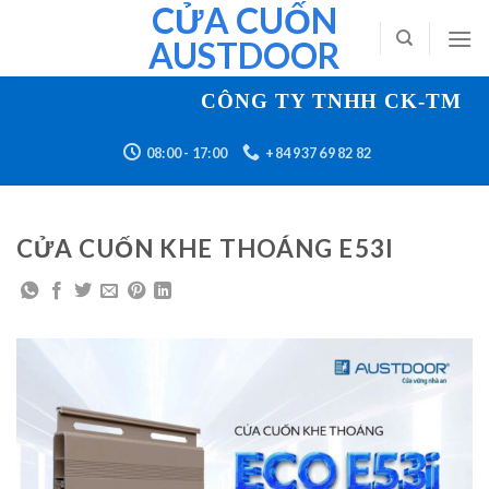
CỬA CUỐN
Skip
to
AUSTDOOR
content
CÔNG TY TNHH CK-TM XÂ
08:00 - 17:00
+84 937 69 82 82
CỬA CUỐN KHE THOÁNG E53I