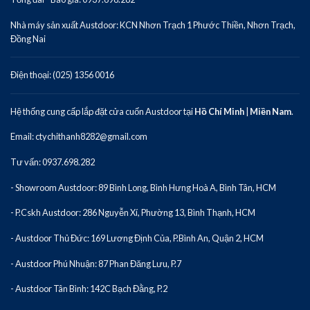
Nhà máy sản xuất Austdoor: KCN Nhơn Trạch 1 Phước Thiền, Nhơn Trạch,
Đồng Nai
Điện thoại: (025) 1356 0016
Hệ thống cung cấp lắp đặt cửa cuốn Austdoor tại
Hồ Chí Minh
|
Miền Nam
.
Email: ctychithanh8282@gmail.com
Tư vấn: 0937.698.282
- Showroom Austdoor: 89 Bình Long, Bình Hưng Hoà A, Bình Tân, HCM
- P.Cskh Austdoor: 286 Nguyễn Xí, Phường 13, Bình Thạnh, HCM
- Austdoor Thủ Đức: 169 Lương Định Của, P.Bình An, Quận 2, HCM
- Austdoor Phú Nhuận: 87 Phan Đăng Lưu, P.7
- Austdoor Tân Bình: 142C Bạch Đằng, P.2