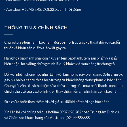
- Austdoor Hóc Môn: 42/2 QL22, Xuân Thới Đông
THÔNG TIN & CHÍNH SÁCH
Chúng tôi sẽ tiến hành bảo hành đối với mọi trục trặc kỹ thuật đối với các lỗi
thuộc về khâu sản xuất và lắp đặt gây ra
Hàng hóa bảo hành phải còn nguyên tem bảo hành, tem sản phẩm và giấy
biên nhận, hợp đồng chứng minh là quý khách đã mua hàng từ chúng tôi.
Đối với những hỏng hóc như: Làm vỡ, làm hỏng, gây biến dạng, để lửa, nước
gây hư hại và các trường hợp tương tự khác không thuộc phạm vị bảo hành.
Chúng tôi vẫn có trách nhiệm sửa chữa nhưng bên mua phải thanh toán theo
chi phí thực tế của vật tư linh kiện thay thế, miễn chi phí nhân công bảo hành.
Sửa chữa hoặc thay thế mới với giá ưu đãi khi hết thời hạn bảo hành.
Xin liên hệ với chúng tôi qua hotline 0937.698.282 hoặc Trung tâm Dịch vụ
và Chăm sóc khách hàng của Austdoor (024)44556688