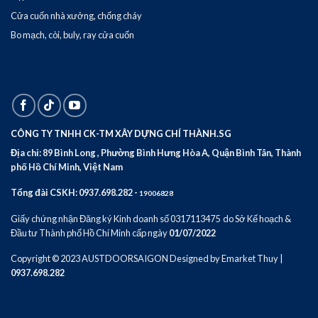
Cửa cuốn nhà xưởng, chống cháy
Bo mạch, còi, buly, ray cửa cuốn
CÔNG TY TNHH CK-TM XÂY DỰNG CHÍ THÀNH.SG
Địa chỉ: 89 Bình Long , Phường Bình Hưng Hòa A, Quận Bình Tân, Thành
phố Hồ Chí Minh, Việt Nam
Tổng đài CSKH:
0937.698.282
-
19006828
Giấy chứng nhận Đăng ký Kinh doanh số 0317113475 do Sở Kế hoạch &
Đầu tư Thành phố Hồ Chí Minh cấp ngày
01/07/2022
Copyright © 2023
AUSTDOORSAIGON
Designed by
Emarket Thuy
|
0937.698.282