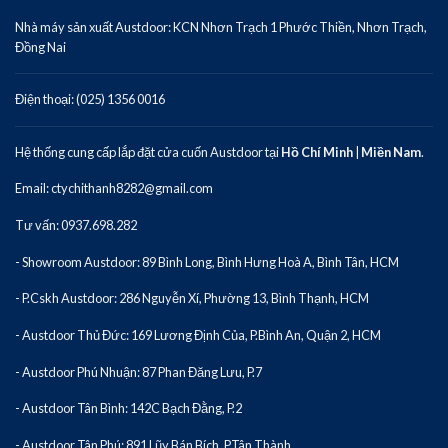
Nhà máy sản xuất Austdoor: KCN Nhơn Trạch 1 Phước Thiền, Nhơn Trạch,
Đồng Nai
Điện thoại: (025) 1356 0016
Hệ thống cung cấp lắp đặt cửa cuốn Austdoor tại
Hồ Chí Minh
|
Miền Nam
.
Email: ctychithanh8282@gmail.com
Tư vấn: 0937.698.282
- Showroom Austdoor: 89 Bình Long, Bình Hưng Hoà A, Bình Tân, HCM
- P.Cskh Austdoor: 286 Nguyễn Xí, Phường 13, Bình Thạnh, HCM
- Austdoor Thủ Đức: 169 Lương Định Của, P.Bình An, Quận 2, HCM
- Austdoor Phú Nhuận: 87 Phan Đăng Lưu, P.7
- Austdoor Tân Bình: 142C Bạch Đằng, P.2
- Austdoor Tân Phú: 891 Lũy Bán Bích, P.Tân Thành