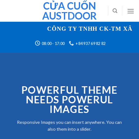
CỬA CUỐN
Skip
to
AUSTDOOR
content
CÔNG TY TNHH CK-TM XÂY D
08:00 - 17:00
+84 937 69 82 82
POWERFUL THEME
NEEDS POWERUL
IMAGES
Responsive Images you can insert anywhere. You can
also them into a slider.